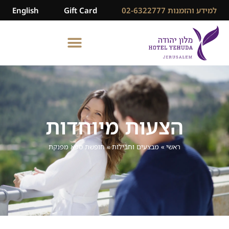
למידע והזמנות 02-6322777
Gift Card
English
הצעות מיוחדות
ראשי
»
מבצעים וחבילות
»
חופשת ספא מפנקת