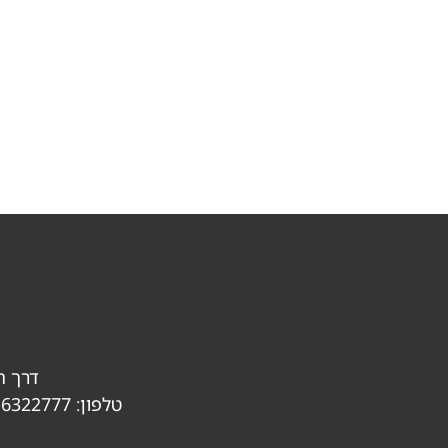
דרך חיים ע.ק
טלפון:
-6322777