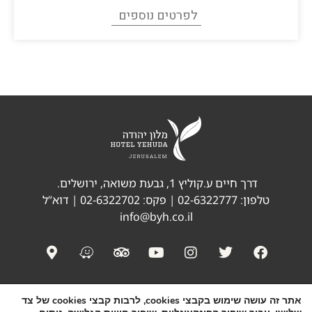
לפרטים נוספים
דרך חיים ע.קוליץ 1, גבעת משואה, ירושלים.
טלפון:
02-6322777
| פקס: 02-6322702 | דוא”ל
info@byh.co.il
ספא בירושלים
אירועים
אטרקציות בסביבה
אתר זה עושה שימוש בקבצי
cookies, לרבות קבצי cookies של צד